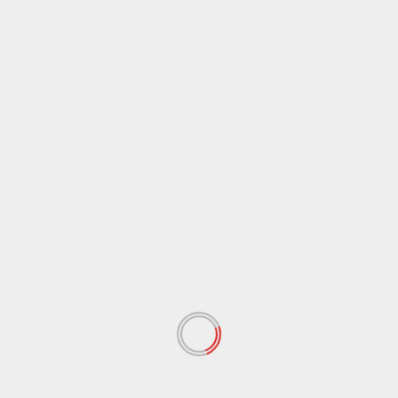
h
Development
Chhattisgarh
Development
लेन बायपास निर्माण का उप
उप मुख्यमंत्री श्री विजय शर्मा बोड़ला के
ाव ने किया निरीक्षण, कार्यों में
सुशासन तिहार में हुए शामिल, सुनीं क्षेत्रवासियों
ेश
की समस्याएं
4
June 6, 2026
Aajki Aawaz24
June 6, 2026
्यमंत्री एवं लोक निर्माण मंत्री
कबीरधाम। उप मुख्यमंत्री श्री विजय शर्मा
ने शनिवार को रायपुर-जगदलपुर
शुक्रवार को कबीरधाम जिले के बोड़ला नगर
.
पंचायत में आयोजित सुशासन...
Read More