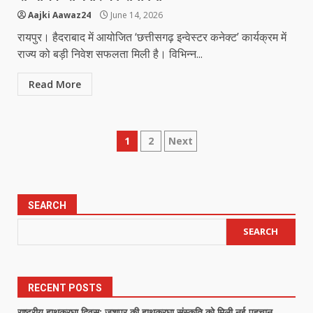
Aajki Aawaz24
June 14, 2026
रायपुर। हैदराबाद में आयोजित ‘छत्तीसगढ़ इन्वेस्टर कनेक्ट’ कार्यक्रम में
राज्य को बड़ी निवेश सफलता मिली है। विभिन्न...
Read More
Posts
1
2
Next
pagination
SEARCH
SEARCH
RECENT POSTS
राष्ट्रीय हाथकरघा दिवस: जशपुर की हाथकरघा संस्कृति को मिली नई पहचान,