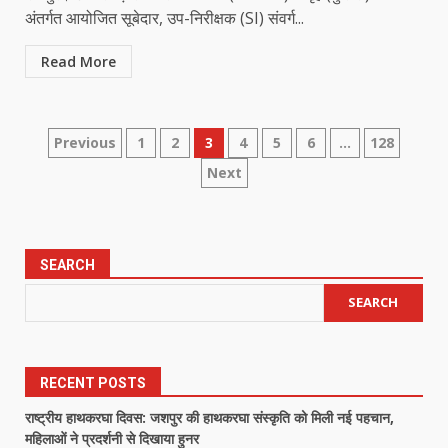
अंतर्गत आयोजित सूबेदार, उप-निरीक्षक (SI) संवर्ग...
Read More
Posts
Previous
1
2
3
4
5
6
…
128
Next
pagination
SEARCH
SEARCH
RECENT POSTS
राष्ट्रीय हाथकरघा दिवस: जशपुर की हाथकरघा संस्कृति को मिली नई पहचान,
महिलाओं ने प्रदर्शनी से दिखाया हुनर